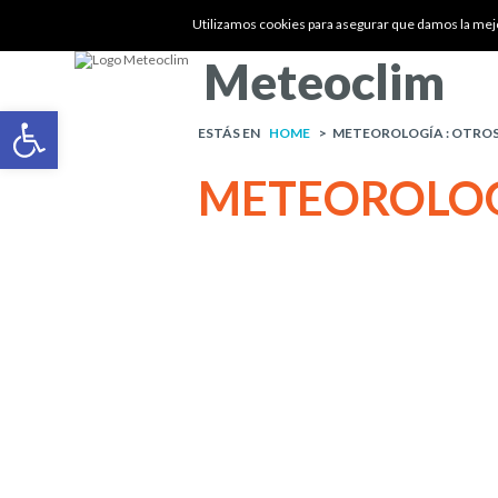
Utilizamos cookies para asegurar que damos la mejor
Meteoclim
Abrir barra de herramientas
ESTÁS EN
HOME
>
METEOROLOGÍA : OTRO
METEOROLO
OTROS PRODUCTOS